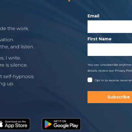
Email
ide the work.
First Name
vation.
he, and listen.
 I write.
 is silence.
You can unsubscribe anytime
details, review our Privacy Poli
rt self-hypnosis
Opt in to receive news a
ing up.
Subscribe