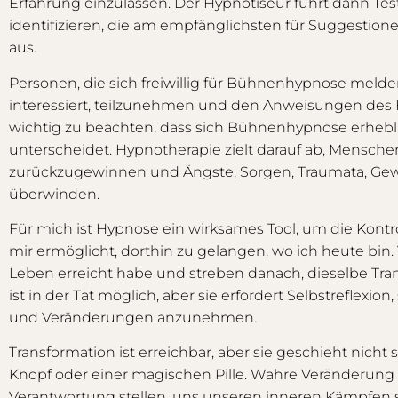
Erfahrung einzulassen. Der Hypnotiseur führt dann Tes
identifizieren, die am empfänglichsten für Suggestion
aus.
Personen, die sich freiwillig für Bühnenhypnose melden
interessiert, teilzunehmen und den Anweisungen des Hy
wichtig zu beachten, dass sich Bühnenhypnose erhebl
unterscheidet. Hypnotherapie zielt darauf ab, Menschen
zurückzugewinnen und Ängste, Sorgen, Traumata, G
überwinden.
Für mich ist Hypnose ein wirksames Tool, um die Kontr
mir ermöglicht, dorthin zu gelangen, wo ich heute bin. V
Leben erreicht habe und streben danach, dieselbe Tra
ist in der Tat möglich, aber sie erfordert Selbstreflexio
und Veränderungen anzunehmen.
Transformation ist erreichbar, aber sie geschieht nicht 
Knopf oder einer magischen Pille. Wahre Veränderung f
Verantwortung stellen, uns unseren inneren Kämpfen s