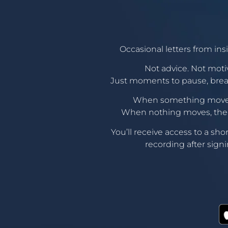
Occasional letters from ins
Not advice. Not moti
Just moments to pause, breat
When something moves,
When nothing moves, there
You’ll receive access to a sho
recording after sign