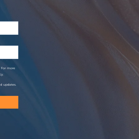
. For more
cy.
nd updates.