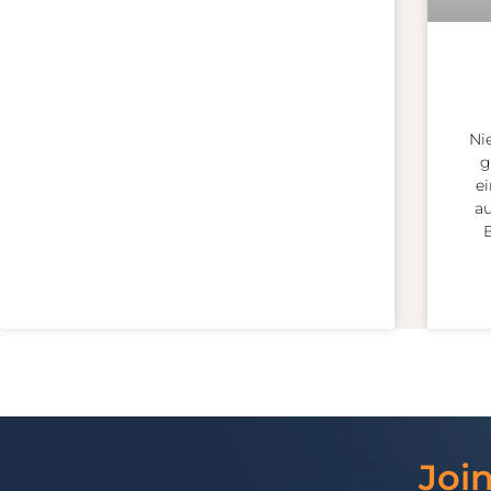
Ni
g
e
a
B
Joi